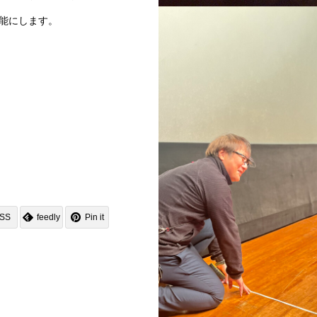
能にします。
岩槻映画祭オープニングセ
ー実演
SS
feedly
Pin it