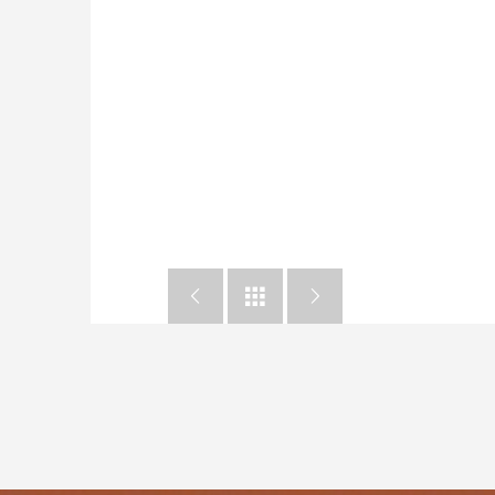


