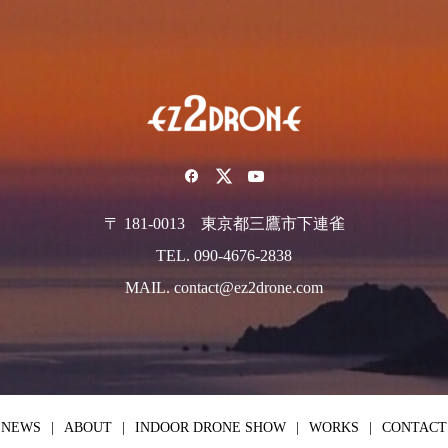
〒 181-0013 東京都三鷹市下連雀
TEL. 090-4676-2838
MAIL. contact@ez2drone.com
NEWS
ABOUT
INDOOR DRONE SHOW
WORKS
CONTACT