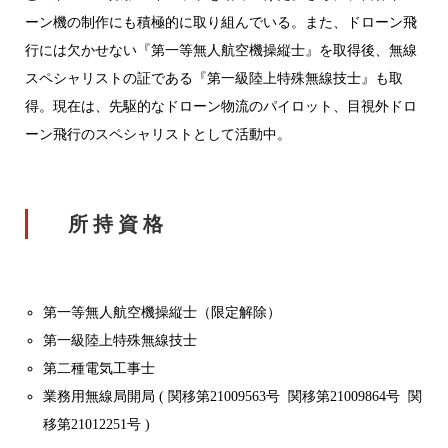
ーン機の制作にも積極的に取り組んでいる。また、ドローン飛
行には欠かせない『第一等無人航空機操縦士』を取得後、無線
スペシャリストの証である『第一級陸上特殊無線技士』も取
得。現在は、先駆的なドローン物流のパイロット、目視外ドロ
ーン飛行のスペシャリストとして活動中。
所 持 資 格
第一等無人航空機操縦士
（限定解除）
第一級陸上特殊無線技士
第二種電気工事士
業務用無線局開局 (
関移第21009563号
関移第21009864号
関
移第21012251号 )