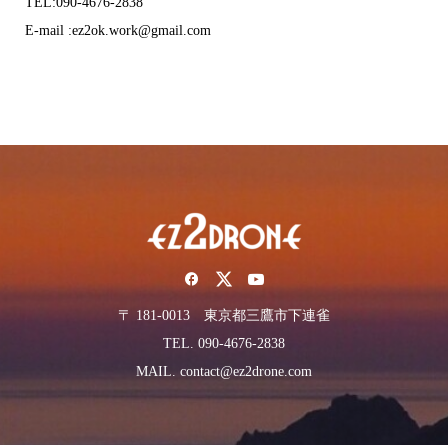
TEL:090-4676-2838
E-mail :ez2ok.work@gmail.com
〒 181-0013 東京都三鷹市下連雀
TEL. 090-4676-2838
MAIL. contact@ez2drone.com